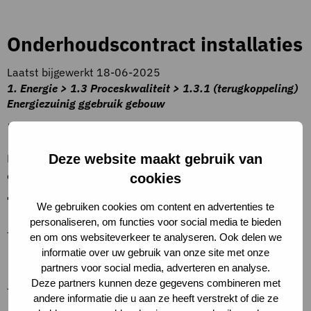
Onderhoudscontract installaties
Laatst bijgewerkt 18-06-2025
1. Energie > 1.3 Proceskwaliteit > 1.3.1 (terugkoppeling)
Energiezuinig ggebruik gebouw
Beschrijving criteria
Een servicedesk waar bewoners vragen kunnen stellen,
Deze website maakt gebruik van
een brochure, een informatieve dag
cookies
Toelichting op criteria
We gebruiken cookies om content en advertenties te
personaliseren, om functies voor social media te bieden
–
en om ons websiteverkeer te analyseren. Ook delen we
informatie over uw gebruik van onze site met onze
Definities
partners voor social media, adverteren en analyse.
Deze partners kunnen deze gegevens combineren met
–
andere informatie die u aan ze heeft verstrekt of die ze