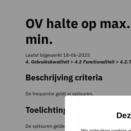
OV halte op max.
min.
Laatst bijgewerkt 18-06-2025
4. Gebruikskwaliteit > 4.2 Functionaliteit > 4.2
Beschrijving criteria
De frequentie geldt in spitsuren.
Toelichting op criteria
Dez
De spitsuren gelden ’s ochtends van 06.30 – 09.0
We gebruiken cookies om