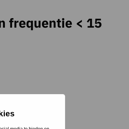
n frequentie < 15
kies
ocial media te bieden en