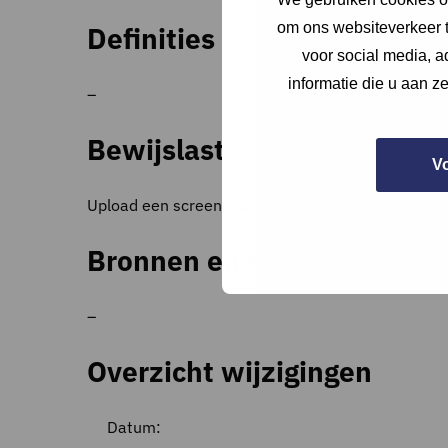
om ons websiteverkeer t
Definities
voor social media, 
informatie die u aan z
–
Bewijslast
V
Upload een screenshot van de frequentie van de di
Bronnen en referenties
–
Overzicht wijzigingen
Datum: