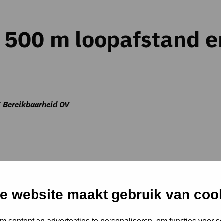
 500 m loopafstand e
.7 Bereikbaarheid OV
e website maakt gebruik van coo
0 uur en ’s avonds van 16.00 – 18.30 uur.
 content en advertenties te personaliseren, om functies voor s