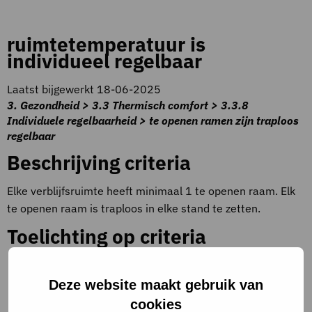
ruimtetemperatuur is
individueel regelbaar
Laatst bijgewerkt 18-06-2025
3. Gezondheid > 3.3 Thermisch comfort > 3.3.8
Individuele regelbaarheid > te openen ramen zijn traploos
regelbaar
Beschrijving criteria
Elke verblijfsruimte heeft minimaal 1 te openen raam. Elk
te openen raam is traploos in elke stand te zetten.
Toelichting op criteria
Deze website maakt gebruik van
cookies