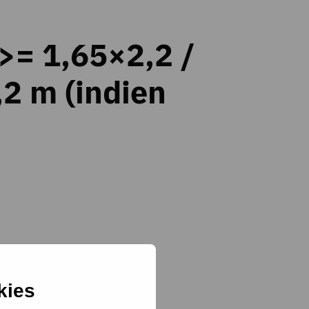
 >= 1,65×2,2 /
,2 m (indien
e sanitaire ruimte &lt 400 m2
kies