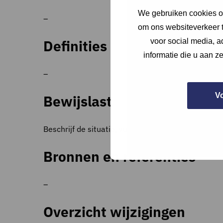
We gebruiken cookies om
–
om ons websiteverkeer t
voor social media, 
Definities
informatie die u aan z
–
V
Bewijslast
Beschrijf de situatie, vul aan met (een screenshot
Bronnen en referenties
–
Overzicht wijzigingen