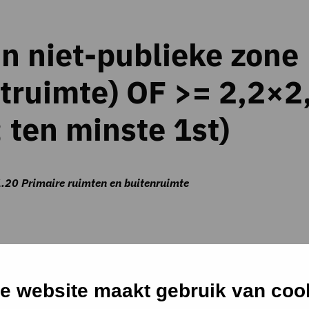
in niet-publieke zone
etruimte) OF >= 2,2×2
 ten minste 1st)
1.20 Primaire ruimten en buitenruimte
at voldoet EN de gebruiksoppervlakte die is aangewezen op d
e website maakt gebruik van coo