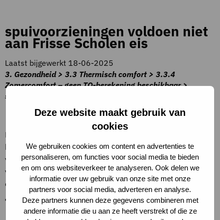
spuivoorzieningen voldoen niet
aan Frisse Scholen eis
Laatst bijgewerkt 18-06-2025
3. Gezondheid > 3.3 Thermisch comfort > 3.3.4
Zomercomfort – geen TO-berekening beschikbaar >
spuivoorzieningen voldoen niet aan Frisse Scholen eis
Beschrijving criteria
Deze website maakt gebruik van
cookies
De te openen delen in de gevel hebben een capaciteit die
kleiner is dan 6 dm/s per m² en/of voldoen niet aan alle
We gebruiken cookies om content en advertenties te
personaliseren, om functies voor social media te bieden
voorwaarden uit het PvE Frisse Scholen 2021. Zie de
en om ons websiteverkeer te analyseren. Ook delen we
voorwaarden in de helptekst bij de twee andere opties
informatie over uw gebruik van onze site met onze
over te openen delen.
partners voor social media, adverteren en analyse.
Toelichting op criteria
Deze partners kunnen deze gegevens combineren met
andere informatie die u aan ze heeft verstrekt of die ze