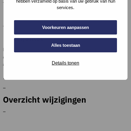
hebben verzameld op basis van uw gebruik van hun
–
services.
Definities.
–
Voorkeuren aanpassen
Bewijslast
Alles toestaan
Beschrijf de situatie en lever een (ontwerp) berekening
aan. Voeg de berekening bij de bijlages bij de vraag of een
Details tonen
apart document en verwijs hierna.
Bronnen en referenties
–
Overzicht wijzigingen
–