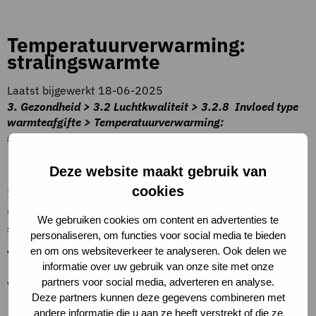
Temperatuurverwarming:
stralingswarmte
Laatst bijgewerkt 18-06-2025
3. Gezondheid > 3.2 Luchtkwaliteit > 3.2.8 Invloed type
warmteafgifte > Temperatuurverwarming:
stralingswarmte
Beschrijving criteria
Deze website maakt gebruik van
cookies
In verblijfsruimtes is lage temperatuur (LT)
(aanvoertemperatuur ≤45°C) of hoge temperatuur(HT)
We gebruiken cookies om content en advertenties te
stralingswarmte aangelegd .
personaliseren, om functies voor social media te bieden
Toelichting op criteria
en om ons websiteverkeer te analyseren. Ook delen we
informatie over uw gebruik van onze site met onze
partners voor social media, adverteren en analyse.
Voorbeelden:
Deze partners kunnen deze gegevens combineren met
andere informatie die u aan ze heeft verstrekt of die ze
LT: vloer- of wandverwarming