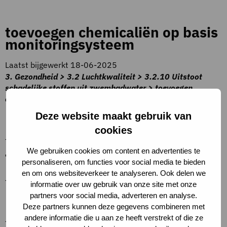
toevoegen chemicaliën op basis
monitoringsysteem
Laatst bijgewerkt 18-06-2025
3. Gezondheid > 3.2 Luchtkwaliteit > 3.2.10 Uitstoot
schadelijke stoffen uit zwembadwater > toevoegen
chemicaliën op basis monitoringsysteem
Beschrijving criteria
Deze website maakt gebruik van
cookies
–
We gebruiken cookies om content en advertenties te
Toelichting op criteria
personaliseren, om functies voor social media te bieden
en om ons websiteverkeer te analyseren. Ook delen we
–
informatie over uw gebruik van onze site met onze
Definities
partners voor social media, adverteren en analyse.
Deze partners kunnen deze gegevens combineren met
andere informatie die u aan ze heeft verstrekt of die ze
–