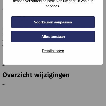
hebben verzameld op basis van uw gebruik van hun
services.
–
Bewijslast
Voorkeuren aanpassen
Lever een (ontwerp) koellastberekening conform de
NEN5067 of een GTO-berekening conform bijlage XVI
Alles toestaan
omgevingsregeling aan. Voeg deze bij de bijlages bij de
vraag of een apart document en verwijs hierna.
Details tonen
Bronnen en referenties
–
Overzicht wijzigingen
–