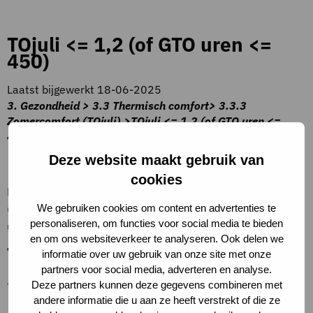
TOjuli <= 1,2 (of GTO uren <=
450)
Laatst bijgewerkt 18-06-2025
3. Gezondheid > 3.3 Thermisch comfort> 3.3.3
Zomercomfort (TOjuli) >TOjuli <= 1,2 (of GTO uren <=
450)
Beschrijving criteria
Deze website maakt gebruik van
cookies
Het TOjuli getal voldoet aan de omgevingsregeling eis
(maximaal 1,2). Dit komt ongeveer overeen met 450 GTO
We gebruiken cookies om content en advertenties te
personaliseren, om functies voor social media te bieden
uren berekend conform bijlage XVI omgevingsregeling.
en om ons websiteverkeer te analyseren. Ook delen we
Toelichting op criteria
informatie over uw gebruik van onze site met onze
partners voor social media, adverteren en analyse.
–
Deze partners kunnen deze gegevens combineren met
andere informatie die u aan ze heeft verstrekt of die ze
Definities.