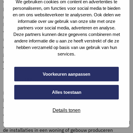
van duurzaam inkopen van nieuw te bouwen
We gebruiken cookies om content en advertenties te
personaliseren, om functies voor social media te bieden
kantoorgebouwen. Er is geldt voor dit criterium geen
en om ons websiteverkeer te analyseren. Ook delen we
minimaal niveau in het kader van duurzaam inkopen.In
informatie over uw gebruik van onze site met onze
NTR 5076 staan maatregelen omschreven waarmee
partners voor social media, adverteren en analyse.
voldaan kan worden aan de huidige Bbl eis, Li;A;k
Deze partners kunnen deze gegevens combineren met
maximaal 30 dB. De maatregelen betreffen o.a. dempers
andere informatie die u aan ze heeft verstrekt of die ze
aan pers- en zuigzijde van de ventilator en eisen aan de
hebben verzameld op basis van uw gebruik van hun
geluidwering van de geluidisolatie van de scheidingswand
services.
en deur tussen de opstelruimte en een aangrenzende
verblijfsruimte.
Voorkeuren aanpassen
Definities
Alles toestaan
Het karakteristieke installatiegeluidniveau verwijst naar
het geluidsniveau dat door installaties in een gebouw
wordt geproduceerd, zoals ventilatiesystemen,
Details tonen
waterleidingen, en verwarmingsinstallaties. Dit niveau
wordt uitgedrukt in decibel (dB) en geeft aan hoeveel geluid
de installaties in een woning of gebouw produceren