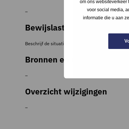
om ons websiteverkeer t
voor social media, 
–
informatie die u aan z
Bewijslast
V
Beschrijf de situatie en lever een (ontwerp) berek
Bronnen en referenties
–
Overzicht wijzigingen
–