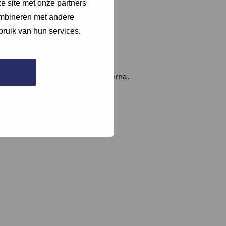
e site met onze partners
ombineren met andere
bruik van hun services.
en apart document en verwijs hierna.