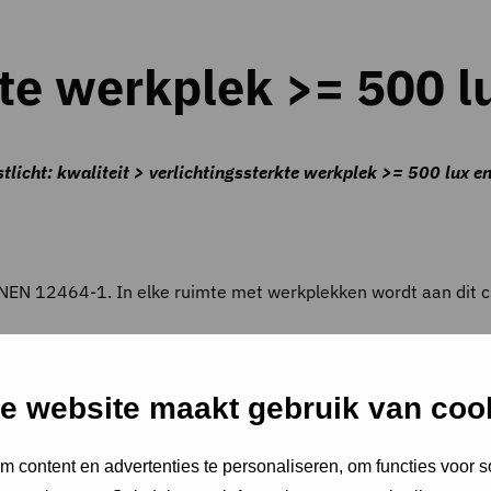
kte werkplek >= 500 l
licht: kwaliteit > verlichtingssterkte werkplek >= 500 lux e
m NEN 12464-1. In elke ruimte met werkplekken wordt aan dit c
e website maakt gebruik van coo
toorwerk zoals typen, lezen, gegevensverwerking.
 content en advertenties te personaliseren, om functies voor s