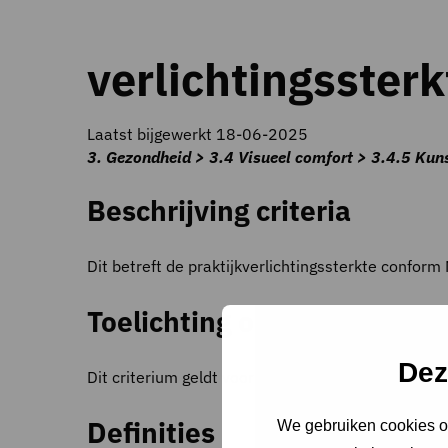
verlichtingsster
Laatst bijgewerkt 18-06-2025
3. Gezondheid > 3.4 Visueel comfort > 3.4.5 Kunst
Beschrijving criteria
Dit betreft de praktijkverlichtingssterkte confor
Toelichting op criteria
Dez
Dit criterium geldt voor ruimten met normaal kan
Definities
We gebruiken cookies om