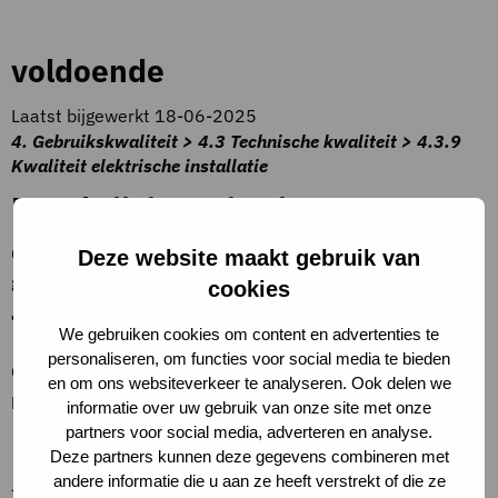
voldoende
Laatst bijgewerkt 18-06-2025
4. Gebruikskwaliteit > 4.3 Technische kwaliteit > 4.3.9
Kwaliteit elektrische installatie
Beschrijving criteria
Conditiescore 3 – Het verouderingsproces is plaatselijk op
Deze website maakt gebruik van
gang gekomen.
cookies
Toelichting op criteria
We gebruiken cookies om content en advertenties te
personaliseren, om functies voor social media te bieden
Gebreken, in de vorm van verwering enz., kunnen
en om ons websiteverkeer te analyseren. Ook delen we
plaatselijk tot regelmatig voorkomen. (NEN 2767).
informatie over uw gebruik van onze site met onze
partners voor social media, adverteren en analyse.
Definities
Deze partners kunnen deze gegevens combineren met
andere informatie die u aan ze heeft verstrekt of die ze
–