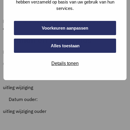
hebben verzameld op basis van uw gebruik van hun
Bewijslast
services.
Beschrijf de situatie en vul aan met een foto van de
Voorkeuren aanpassen
opname.
Bronnen en referenties
Alles toestaan
NEN 2767
Overzicht wijzigingen
Details tonen
Datum:
uitleg wijziging
Datum ouder:
uitleg wijziging ouder