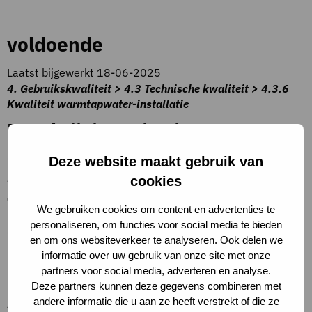
voldoende
Laatst bijgewerkt 18-06-2025
4. Gebruikskwaliteit > 4.3 Technische kwaliteit > 4.3.6
Kwaliteit warmtapwater-installatie
Beschrijving criteria
Conditiescore 3 – Het verouderingsproces is plaatselijk op
Deze website maakt gebruik van
gang gekomen.
cookies
Toelichting op criteria
We gebruiken cookies om content en advertenties te
personaliseren, om functies voor social media te bieden
Gebreken, in de vorm van verwering enz., kunnen
en om ons websiteverkeer te analyseren. Ook delen we
plaatselijk tot regelmatig voorkomen. (NEN 2767).
informatie over uw gebruik van onze site met onze
partners voor social media, adverteren en analyse.
Definities
Deze partners kunnen deze gegevens combineren met
andere informatie die u aan ze heeft verstrekt of die ze
–