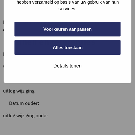
hebben verzameld op basis van uw gebruik van hun
Bewijslast
services.
Beschrijf de situatie en vul aan met een foto van de
Voorkeuren aanpassen
opname.
Bronnen en referenties
Alles toestaan
NEN 2767
Overzicht wijzigingen
Details tonen
Datum:
uitleg wijziging
Datum ouder:
uitleg wijziging ouder