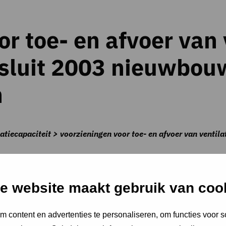
r toe- en afvoer van 
luit 2003 nieuwbou
n
latiecapaciteit > voorzieningen voor toe- en afvoer van ven
e website maakt gebruik van coo
sing uit het oude Bouwbesluit 2003 voor nieuwbouw voldaan.
 content en advertenties te personaliseren, om functies voor s