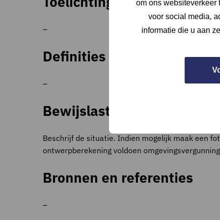
Toelichting op criteria
om ons websiteverkeer t
voor social media, 
–
informatie die u aan z
Definities
V
–
Bewijslast
Beschrijf de situatie. Indien mogelijk maak een fo
ontwerpberekening voldoen omgevingsvergunning ins
Bronnen en referenties
–