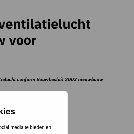
ventilatielucht
w voor
tilatielucht conform Bouwbesluit 2003 nieuwbouw
kies
ocial media te bieden en