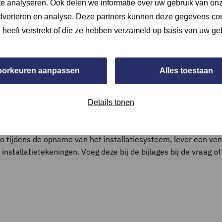
e analyseren. Ook delen we informatie over uw gebruik van onz
adverteren en analyse. Deze partners kunnen deze gegevens c
e heeft verstrekt of die ze hebben verzameld op basis van uw ge
oorkeuren aanpassen
Alles toestaan
Details tonen
to tijdens de opname van het installatiesysteem, lever een ven
tallatietekeningen. Voeg deze bij de bijlages bij de vraag of