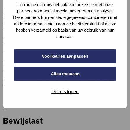
informatie over uw gebruik van onze site met onze
Om te voldoen het minimale criterium voor duurzaam
partners voor social media, adverteren en analyse.
inkopen van nieuw te bouwen kantoorgebouwen (klasse C)
Deze partners kunnen deze gegevens combineren met
dient ten minste 60% van de werkplekken aan dit
andere informatie die u aan ze heeft verstrekt of die ze
criterium (en andere geluidcriteria) te voldoen. Voor klasse
hebben verzameld op basis van uw gebruik van hun
services.
A en B dienen alle werplekken aan dit criterium te voldoen.
Voor spreekkamers en vergadercentra gelden in het kader
van duurzaam inkopen 6 dB strengere eisen.
Voorkeuren aanpassen
Er wordt aan klasse A uit het PvE Frisse Scholen 2021
voldaan indien DnT,A = 31 dB wordt gerealiseerd. Dit kan
Alles toestaan
met wand zonder kieren en een deur van min. 25 kg/m2 en
zeer goed aangedrukte kierdichting rondom.
Details tonen
Definities
–
Bewijslast