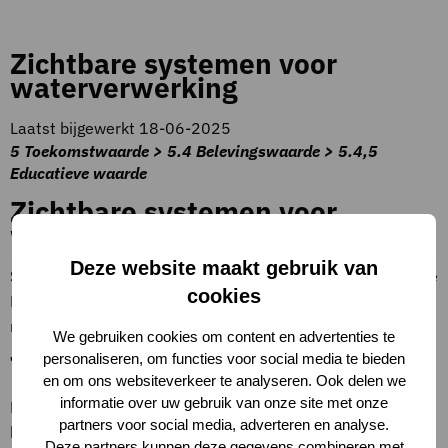
Zichtbare systemen voor
waterverwerking
Laatst bijgewerkt 18-06-2025
5 Toekomstwaarde > 5.4 Belevingswaarde > 5.4,5
Educatieve waarde
Zichtbare systemen voor
waterverwerking
Deze website maakt gebruik van
Systemen zijn direct zichtbaar vanuit (semi)publieke ruimte
cookies
EN een deel van de verblijfruimtes, in het kader van
milieueducatie.
We gebruiken cookies om content en advertenties te
Toelichting op criteria
personaliseren, om functies voor social media te bieden
en om ons websiteverkeer te analyseren. Ook delen we
informatie over uw gebruik van onze site met onze
Bijvoorbeeld: groen dak, regenton, grastegels in plaats van
partners voor social media, adverteren en analyse.
betontegels buiten, informatiebord met ’toiletspoeling met
Deze partners kunnen deze gegevens combineren met