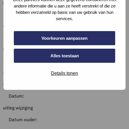
regenwater’.
andere informatie die u aan ze heeft verstrekt of die ze
Definities
hebben verzameld op basis van uw gebruik van hun
services.
–
Bewijslast
Voorkeuren aanpassen
Beschrijf de situatie in de notities van de vraag.
Alles toestaan
Bronnen en referenties
–
Details tonen
Overzicht wijzigingen
Datum:
uitleg wijziging
Datum ouder: