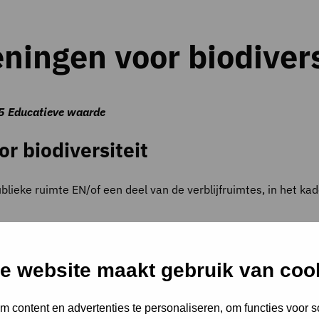
ningen voor biodivers
5 Educatieve waarde
r biodiversiteit
ublieke ruimte EN/of een deel van de verblijfruimtes, in het ka
e website maakt gebruik van coo
eden en verblijfplaatsen voor vogels en vleermuizen, insecten
 content en advertenties te personaliseren, om functies voor s