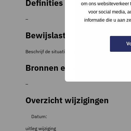
Definities
om ons websiteverkeer t
voor social media, 
–
informatie die u aan z
Bewijslast
V
Beschrijf de situatie in de notities van de vraag.
Bronnen en referenties
–
Overzicht wijzigingen
Datum:
uitleg wijziging