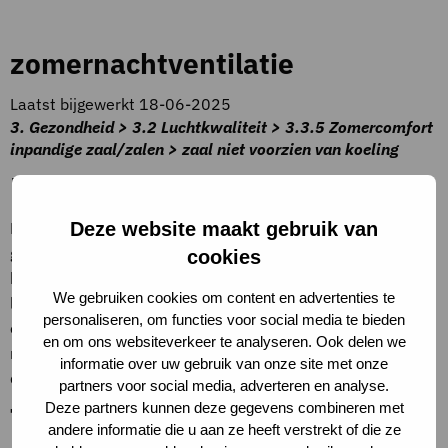
zomernachtventilatie
Laatst bijgewerkt 18-06-2025
3. Gezondheid > 3.2 Luchtkwaliteit > 3.3.5 Zomercomfort
inpandige zaal/zalen > zaal niet voorzien van koeling
Beschrijving criteria
Er zijn speciale voorzieningen (bijvoorbeeld gestuurd
Deze website maakt gebruik van
gevelrooster) waarmee ’s zomers de gebouwconstructie
cookies
kan worden gekoeld door ’s nachts overmatig met koele
We gebruiken cookies om content en advertenties te
lucht te ventileren, waardoor het moment van
personaliseren, om functies voor social media te bieden
oververhitting wordt uitgesteld en overdag minder koeling
en om ons websiteverkeer te analyseren. Ook delen we
nodig is. Deze optie mag alleen worden aangevinkt als ook
informatie over uw gebruik van onze site met onze
de optie ‘massieve bouwwijze’ is aangevinkt.
partners voor social media, adverteren en analyse.
Deze partners kunnen deze gegevens combineren met
Toelichting op criteria
andere informatie die u aan ze heeft verstrekt of die ze