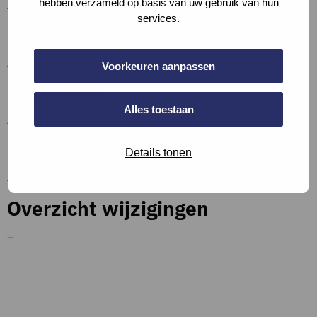
hebben verzameld op basis van uw gebruik van hun
–
services.
Definities
–
Voorkeuren aanpassen
Bewijslast
Alles toestaan
–
Bronnen en referenties
Details tonen
–
Overzicht wijzigingen
–