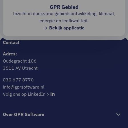
GPR Gebied
Inzicht in duurzame gebiedsontwikkeling: klimaat,
energie en leefkwaliteit.
Bekijk applicatie
Contact
Adres:
Oudegracht 106
3511 AV Utrecht
030 677 8770
info@gprsoftware.nl
Visit
Volg ons op LinkedIn >
GPTSoftware
Volg
Over GPR Software
ons
op