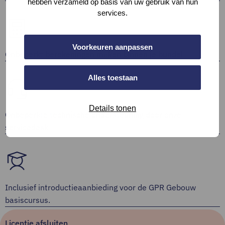
hebben verzameld op basis van uw gebruik van hun
services.
Voorkeuren aanpassen
Onbeperkt berekeningen maken binnen je bundel
Alles toestaan
Details tonen
Onbeperkte technische ondersteuning door onze
servicedesk
Inclusief introductieaanbieding voor de GPR Gebouw
basiscursus.
Licentie afsluiten