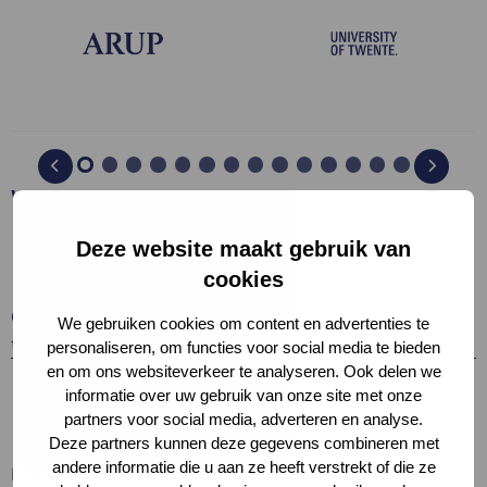
Wat krijg je bij een licentie?
Deze website maakt gebruik van
cookies
GPR Gebouw werkt volledig online: altijd en overal
We gebruiken cookies om content en advertenties te
toegankelijk
personaliseren, om functies voor social media te bieden
en om ons websiteverkeer te analyseren. Ook delen we
informatie over uw gebruik van onze site met onze
partners voor social media, adverteren en analyse.
Deze partners kunnen deze gegevens combineren met
andere informatie die u aan ze heeft verstrekt of die ze
Bundels vanaf 1 gebouw tot onbeperkt aantal gebouwen