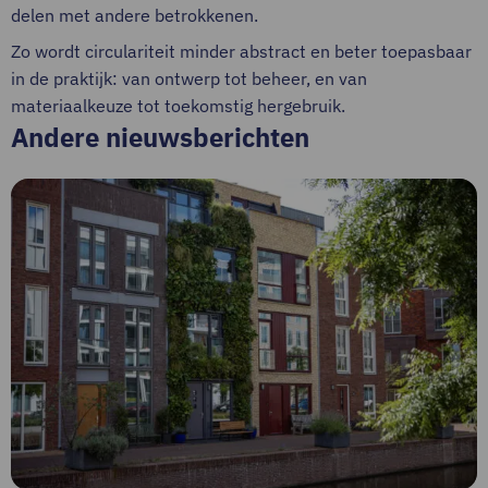
delen met andere betrokkenen.
Zo wordt circulariteit minder abstract en beter toepasbaar
in de praktijk: van ontwerp tot beheer, en van
materiaalkeuze tot toekomstig hergebruik.
Andere nieuwsberichten
Lees
meer
over
Nieuw
in
GPR
Materiaal:
automatisch
rekenen
met
gewogen
en