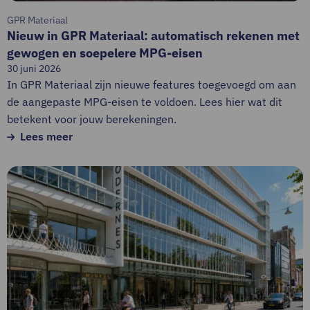
soepelere
GPR Materiaal
MPG-
Nieuw in GPR Materiaal: automatisch rekenen met
eisen
gewogen en soepelere MPG-eisen
30 juni 2026
In GPR Materiaal zijn nieuwe features toegevoegd om aan
de aangepaste MPG-eisen te voldoen. Lees hier wat dit
betekent voor jouw berekeningen.
Lees meer
Lees
meer
over
Rekenen met
de
nieuwe
MPG-
eisen
in