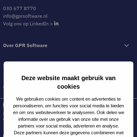
030 677 8770
info@gprsoftware.nl
Visit
Volg ons op LinkedIn >
GPTSoftware
Volg
Over GPR Software
ons
op
LinkedIn
Voor gebruikers
page
Deze website maakt gebruik van
cookies
Voor professionals
We gebruiken cookies om content en advertenties te
personaliseren, om functies voor social media te bieden
en om ons websiteverkeer te analyseren. Ook delen we
Copyright © – 2025
Privacyverklaring
informatie over uw gebruik van onze site met onze
partners voor social media, adverteren en analyse.
Deze partners kunnen deze gegevens combineren met